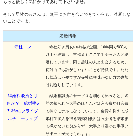
もっと優しく気にかけてあげて下さいませ。
そして男性の皆さんは、無事にお付き合いできてからも、油断しな
いことですよ。
婚活情報
寺社コン
寺社好き男女の縁結び企画。16年間で800人
以上が結婚し、主催者もここで出会った人と結
婚しています。同じ趣味の人と出会えるため、
初対面でも話がしやすいことが特徴です。ただ
し知識は不要ですが寺社に興味がない方の参加
はお断りしています。
結婚相談所とは
結婚相談所のサービスを細かく比べると、名
何か？ 成婚率5
前の知られた大手のほとんどは入会費や月会費
7.3%のブライダ
で稼ぐモデルになっています。会費を抑えて成
ルチューリップ
婚料で収入を得る結婚相談所は入会者を結婚ま
で導かないと儲からず、大手より遥かに手厚い
サポートが受けられます。