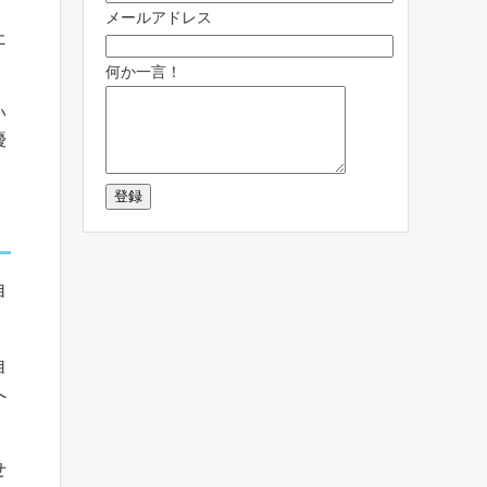
メールアドレス
た
何か一言！
い
優
自
自
へ
せ