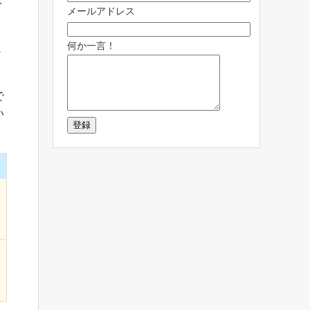
メールアドレス
何か一言！
く
で
い