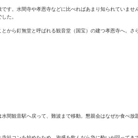
です。水間寺や孝恩寺などに比べればあまり知られていませ
でした。
とから釘無堂と呼ばれる観音堂（国宝）の建つ孝恩寺へ。さ
水間観音駅へ戻って、難波まで移動。懇親会はなぜか食べ放
寺社コンを始めたため、泡盛を飲んだら急に酔いが回ってき