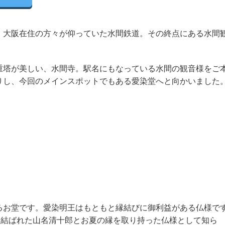
大阪在住の方々が仰っていた水間鉄道。その終点にある水間
塔が美しい、水間寺。駅名にもなっている水間の観音様をご
りし、今回のメインスポットでもある愛染堂へと向かいました
お堂です。愛染明王はもともと縁結びに御利益がある仏様で
て結ばれた山名清十郎とお夏の縁を取り持った仏様として知ら