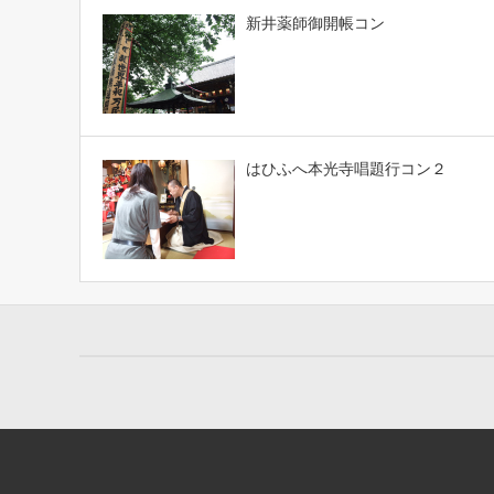
新井薬師御開帳コン
はひふへ本光寺唱題行コン２