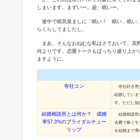
しまいます。まずいー。超、眠いー。
途中で眠気覚ましに「眠い！ 眠い、眠い、
らくらしてましたし。
まあ、そんなおねむな私はさておいて、高野
何よりです。恋愛トークもばっちり盛り上が
ますように。
寺社コン
寺社好き男女
結婚していま
す。ただし知
結婚相談所とは何か？ 成婚
結婚相談所の
率57.3%のブライダルチュー
会費で稼ぐモ
リップ
を結婚まで導