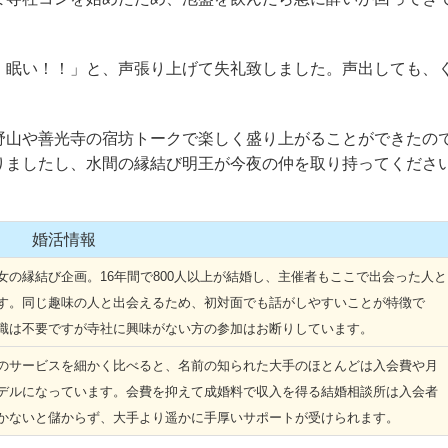
眠い！！」と、声張り上げて失礼致しました。声出しても、
山や善光寺の宿坊トークで楽しく盛り上がることができたの
りましたし、水間の縁結び明王が今夜の仲を取り持ってくださ
婚活情報
の縁結び企画。16年間で800人以上が結婚し、主催者もここで出会った人と
す。同じ趣味の人と出会えるため、初対面でも話がしやすいことが特徴で
識は不要ですが寺社に興味がない方の参加はお断りしています。
サービスを細かく比べると、名前の知られた大手のほとんどは入会費や月
デルになっています。会費を抑えて成婚料で収入を得る結婚相談所は入会者
かないと儲からず、大手より遥かに手厚いサポートが受けられます。