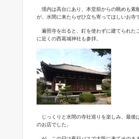
境内は高台にあり、本堂前からの眺めも素敵
が、水間に来たらぜひ立ち寄ってほしいお寺
遍照寺を出ると、釘を使わずに建てられたこ
に近くの西葛城神社も参拝。
じっくりと水間の寺社巡りを楽しみ、最後は
のお店でした。
が、この日は夜行バスで大阪に来てそのまま