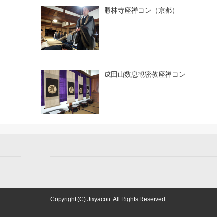
勝林寺座禅コン（京都）
成田山数息観密教座禅コン
Copyright (C) Jisyacon. All Rights Reserved.