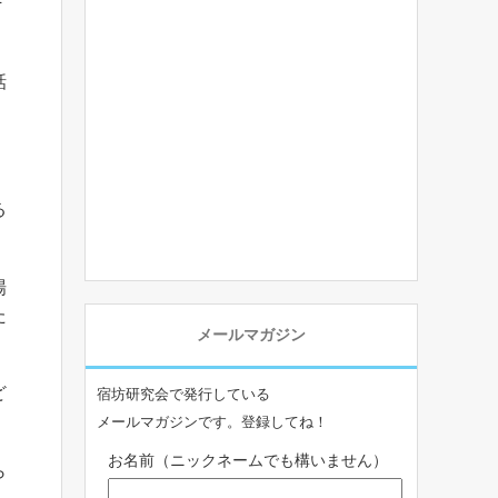
そ
話
る
場
た
メールマガジン
ど
宿坊研究会で発行している
メールマガジンです。登録してね！
お名前（ニックネームでも構いません）
ら