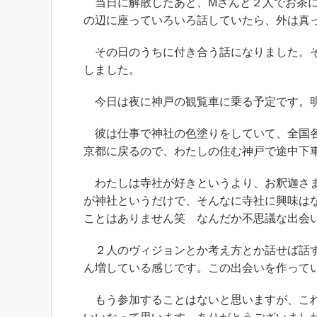
当日に解散したあと、Mさんと２人でお茶に
の辺に座っていろいろ話していたら、外は真
その日のうちに付き合う話になりました。そ
しました。
今日は夜に神戸の観覧車に乗る予定です。明
彼は仕事で神社の色塗りをしていて、全国各
京都に戻るので、わたしの住む神戸で途中下
わたしは寺社が好きというより、お釈迦さま
が神社というだけで、そんなに寺社に興味は
ことはありません笑 なんだか不思議な出会
２人のヴィジョンとか考え方とか話せば話す
ん増している感じです。この出会いを作って
もう参加することはないと思いますが、これ