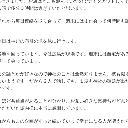
行きました。お店はどこも混んでいたのでテイクアウトして
っ暗で多分３時間は過ぎていたと思います。
れから毎日連絡を取り合って、週末にはまた会って何時間も
日は神戸の布引の滝を見に行きます。
地を回っています。今は広島が現場です。週末には自宅があ
車して会っています。
の話とかが好きなので神社のことは全然知りません。彼も職
ないようです。だから２人で話しても、１度も神社の話題が出
いです。
ほど共通点があることが分かり、お互い好きな気持ちがどん
いただいた堀内様に本当に感謝しています。
からもこの企画がずっと続いていって幸せになる人が増えた