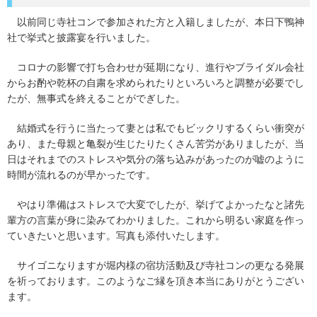
以前同じ寺社コンで参加された方と入籍しましたが、本日下鴨神
社で挙式と披露宴を行いました。
コロナの影響で打ち合わせが延期になり、進行やブライダル会社
からお酌や乾杯の自粛を求められたりといろいろと調整が必要でし
たが、無事式を終えることがでぎした。
結婚式を行うに当たって妻とは私でもビックリするくらい衝突が
あり、また母親と亀裂が生じたりたくさん苦労がありましたが、当
日はそれまでのストレスや気分の落ち込みがあったのが嘘のように
時間が流れるのが早かったです。
やはり準備はストレスで大変でしたが、挙げてよかったなと諸先
輩方の言葉が身に染みてわかりました。これから明るい家庭を作っ
ていきたいと思います。写真も添付いたします。
サイゴニなりますが堀内様の宿坊活動及び寺社コンの更なる発展
を祈っております。このようなご縁を頂き本当にありがとうござい
ます。