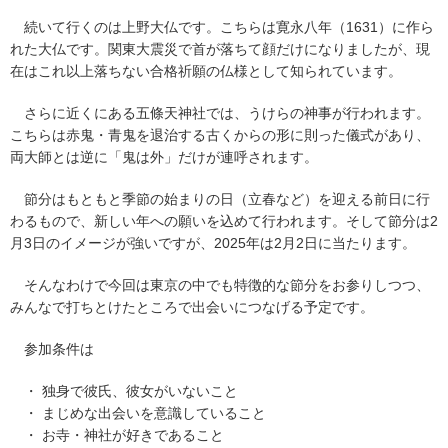
続いて行くのは上野大仏です。こちらは寛永八年（1631）に作ら
れた大仏です。関東大震災で首が落ちて顔だけになりましたが、現
在はこれ以上落ちない合格祈願の仏様として知られています。
さらに近くにある五條天神社では、うけらの神事が行われます。
こちらは赤鬼・青鬼を退治する古くからの形に則った儀式があり、
両大師とは逆に「鬼は外」だけが連呼されます。
節分はもともと季節の始まりの日（立春など）を迎える前日に行
わるもので、新しい年への願いを込めて行われます。そして節分は2
月3日のイメージが強いですが、2025年は2月2日に当たります。
そんなわけで今回は東京の中でも特徴的な節分をお参りしつつ、
みんなで打ちとけたところで出会いにつなげる予定です。
参加条件は
・ 独身で彼氏、彼女がいないこと
・ まじめな出会いを意識していること
・ お寺・神社が好きであること