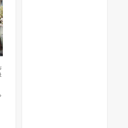
お
社
ら
。