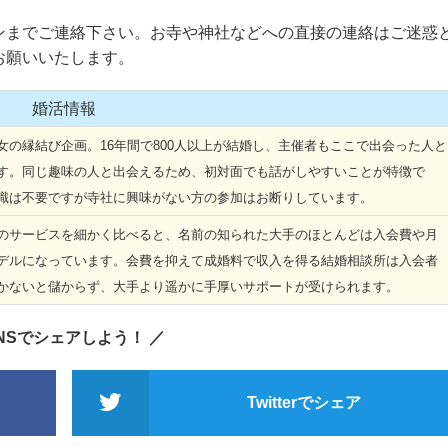
までご連絡下さい。お寺や神社などへの直接の連絡はご迷惑
お願いいたします。
婚活情報
の縁結び企画。16年間で800人以上が結婚し、主催者もここで出会った人と
す。同じ趣味の人と出会えるため、初対面でも話がしやすいことが特徴で
識は不要ですが寺社に興味がない方の参加はお断りしています。
サービスを細かく比べると、名前の知られた大手のほとんどは入会費や月
デルになっています。会費を抑えて成婚料で収入を得る結婚相談所は入会者
かないと儲からず、大手より遥かに手厚いサポートが受けられます。
SNSでシェアしよう！ ／
Twitterでシェア