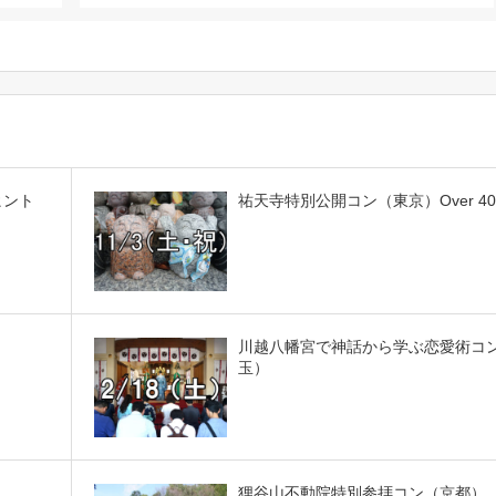
ヒント
祐天寺特別公開コン（東京）Over 40
川越八幡宮で神話から学ぶ恋愛術コ
玉）
狸谷山不動院特別参拝コン（京都）