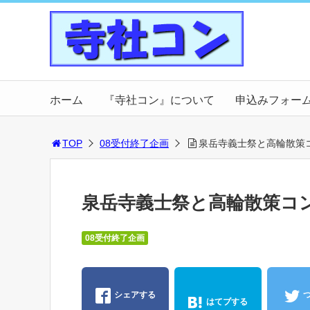
ホーム
『寺社コン』について
申込みフォー
TOP
08受付終了企画
泉岳寺義士祭と高輪散策
泉岳寺義士祭と高輪散策コ
08受付終了企画
シェアする
はてブする