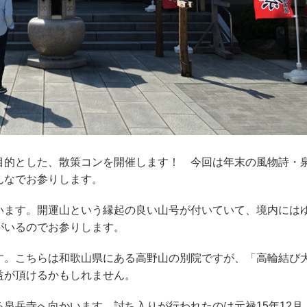
的とした、散策コンを開催します！ 今回は年末の風物詩・
んなでお参りします。
ます。開運山という縁起の良い山号が付いていて、境内には
がいるのでお参りします。
。こちらは和歌山県にある高野山の別院ですが、「高輪結び
益が頂けるかもしれません。
泉岳寺へ向かいます。討ち入りが行われたのは元禄15年12月