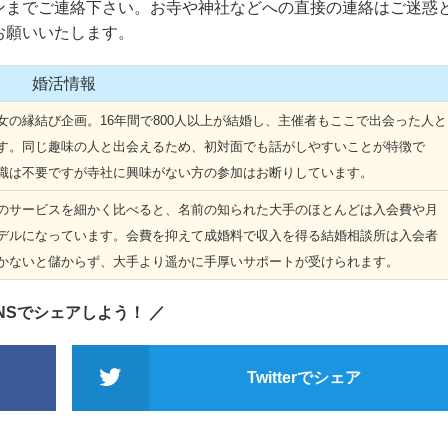
までご連絡下さい。お寺や神社などへの直接の連絡はご迷惑
お願いいたします。
婚活情報
の縁結び企画。16年間で800人以上が結婚し、主催者もここで出会った人と
す。同じ趣味の人と出会えるため、初対面でも話がしやすいことが特徴で
識は不要ですが寺社に興味がない方の参加はお断りしています。
サービスを細かく比べると、名前の知られた大手のほとんどは入会費や月
デルになっています。会費を抑えて成婚料で収入を得る結婚相談所は入会者
かないと儲からず、大手より遥かに手厚いサポートが受けられます。
SNSでシェアしよう！ ／
Twitterでシェア