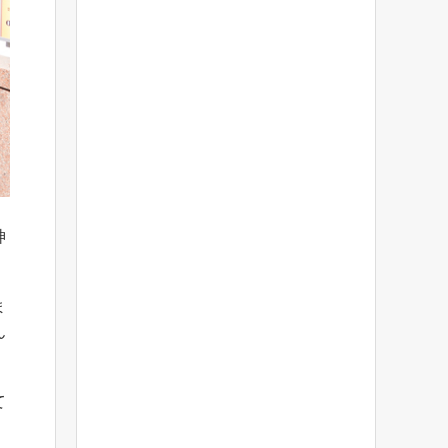
神
ま
ん
て