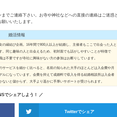
までご連絡下さい。お寺や神社などへの直接の連絡はご迷惑
お願いいたします。
婚活情報
の縁結び企画。16年間で800人以上が結婚し、主催者もここで出会った人と
す。同じ趣味の人と出会えるため、初対面でも話がしやすいことが特徴で
識は不要ですが寺社に興味がない方の参加はお断りしています。
サービスを細かく比べると、名前の知られた大手のほとんどは入会費や月
デルになっています。会費を抑えて成婚料で収入を得る結婚相談所は入会者
かないと儲からず、大手より遥かに手厚いサポートが受けられます。
SNSでシェアしよう！ ／
Twitterでシェア