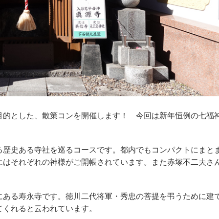
的とした、散策コンを開催します！ 今回は新年恒例の七福
歴史ある寺社を巡るコースです。都内でもコンパクトにまと
にはそれぞれの神様がご開帳されています。また赤塚不二夫さ
。
ある寿永寺です。徳川二代将軍・秀忠の菩提を弔うために建
てくれると云われています。