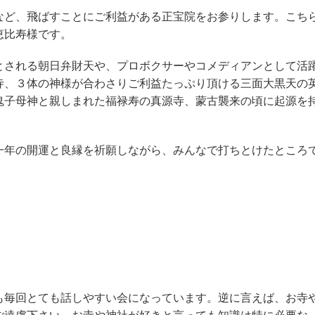
ど、飛ばすことにご利益がある正宝院をお参りします。こち
恵比寿様です。
される朝日弁財天や、プロボクサーやコメディアンとして活
寺、３体の神様が合わさりご利益たっぷり頂ける三面大黒天の
鬼子母神と親しまれた福禄寿の真源寺、蒙古襲来の頃に起源を
年の開運と良縁を祈願しながら、みんなで打ちとけたところ
毎回とても話しやすい会になっています。逆に言えば、お寺