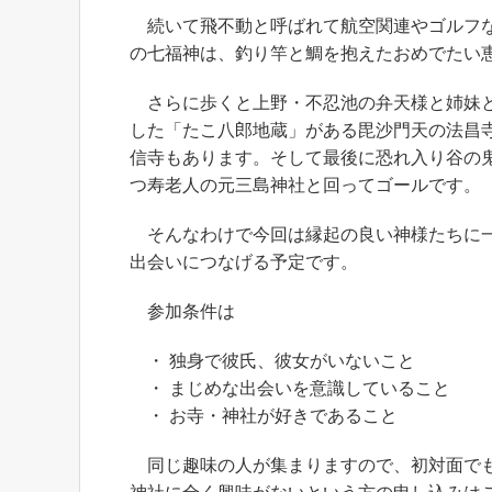
続いて飛不動と呼ばれて航空関連やゴルフな
の七福神は、釣り竿と鯛を抱えたおめでたい
さらに歩くと上野・不忍池の弁天様と姉妹と
した「たこ八郎地蔵」がある毘沙門天の法昌
信寺もあります。そして最後に恐れ入り谷の
つ寿老人の元三島神社と回ってゴールです。
そんなわけで今回は縁起の良い神様たちに一
出会いにつなげる予定です。
参加条件は
・ 独身で彼氏、彼女がいないこと
・ まじめな出会いを意識していること
・ お寺・神社が好きであること
同じ趣味の人が集まりますので、初対面でも