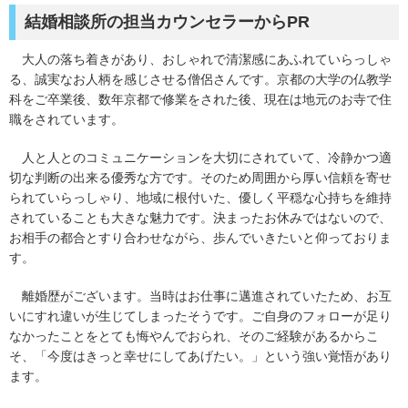
結婚相談所の担当カウンセラーからPR
大人の落ち着きがあり、おしゃれで清潔感にあふれていらっしゃ
る、誠実なお人柄を感じさせる僧侶さんです。京都の大学の仏教学
科をご卒業後、数年京都で修業をされた後、現在は地元のお寺で住
職をされています。
人と人とのコミュニケーションを大切にされていて、冷静かつ適
切な判断の出来る優秀な方です。そのため周囲から厚い信頼を寄せ
られていらっしゃり、地域に根付いた、優しく平穏な心持ちを維持
されていることも大きな魅力です。決まったお休みではないので、
お相手の都合とすり合わせながら、歩んでいきたいと仰っておりま
す。
離婚歴がございます。当時はお仕事に邁進されていたため、お互
いにすれ違いが生じてしまったそうです。ご自身のフォローが足り
なかったことをとても悔やんでおられ、そのご経験があるからこ
そ、「今度はきっと幸せにしてあげたい。」という強い覚悟があり
ます。