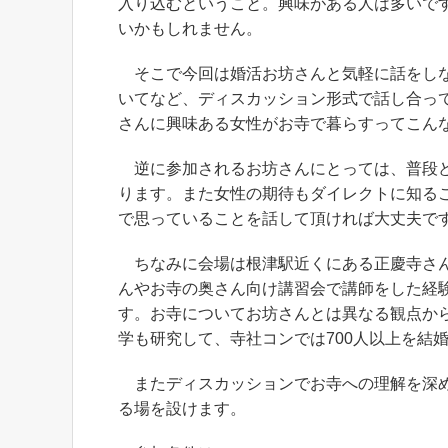
入り込むということ。興味がある人は多いで
いかもしれません。
そこで今回は婚活お坊さんと気軽に話をしな
いてなど、ディスカッション形式で話し合っ
さんに興味ある女性がお寺で暮らすってこん
逆に参加されるお坊さんにとっては、普段ど
ります。また女性の期待もダイレクトに知る
で思っていることを話して頂ければ大丈夫で
ちなみに会場は根津駅近くにある正慶寺さん
んやお寺の奥さん向け講習会で講師をした経
す。お寺についてお坊さんとは異なる観点か
学も研究して、寺社コンでは700人以上を結
またディスカッションでお寺への理解を深め
る場を設けます。