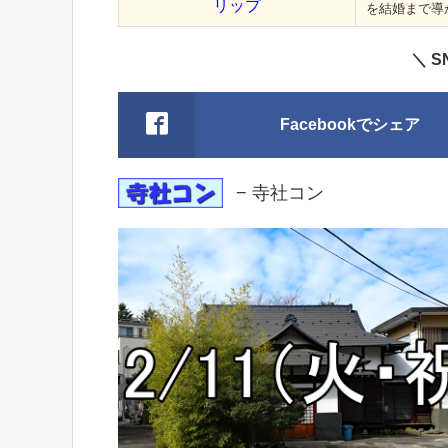
リップ
を結婚まで導
＼ 
Facebookでシェア
− 寺社コン