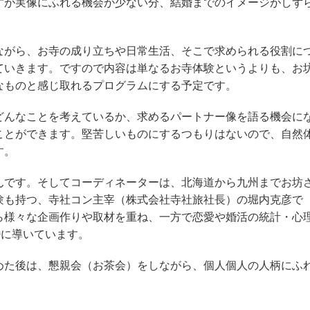
すが実像にふれる機会が少ない分、結婚までのイメージがしず
がら、お寺の成り立ちや日常生活、そこで求められる役割に
ていきます。ですので内容は単なるお寺体験というよりも、お
なものと感じ取れるプログラムにする予定です。
んなことを考えているか、求めるパートナー像を語る機会に
ことができます。堅苦しいものにするつもりはないので、自然
す。
です。そしてコーディネーターは、北海道から九州までお坊
験も持つ、寺社コン主宰（株式会社寺社旅社長）の堀内克彦で
ら様々な企画作りや取材を重ね、一方で恋愛や婚活の統計・心
婚に導いています。
た後は、懇親会（お茶会）をしながら、個人個人の人柄にふ