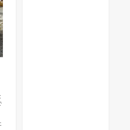
・
と
で
に