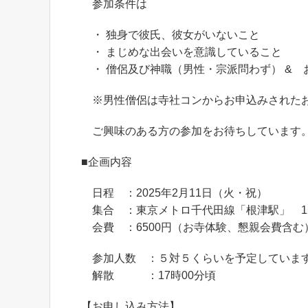
参加条件は
・ 独身で彼氏、彼女がいないこと
・ まじめな出会いを意識していること
・ 僧侶及び神職（男性・宗派問わず） & 
※男性僧侶は寺社コンからお申込みされたお
ご興味のある方の参加をお待ちしています
■企画内容
日程 ：2025年2月11日（火・祝）
集合 ：東京メトロ千代田線「根津駅」 12
会費 ：6500円（お寺体験、懇親会費含む
参加人数 ：５対５くらいを予定していま
解散 ：17時00分頃
【お申し込み方法】