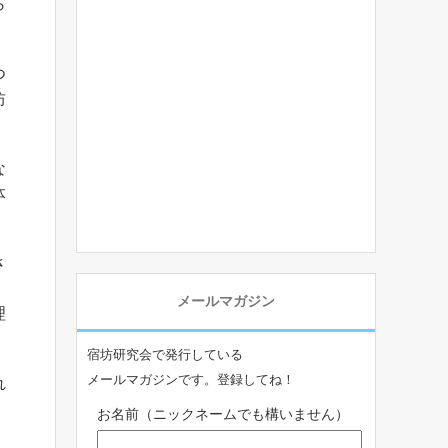
ら
つ
坊
な
体
さ
メールマガジン
理
宿坊研究会で発行している
メールマガジンです。登録してね！
れ
お名前（ニックネームでも構いません）