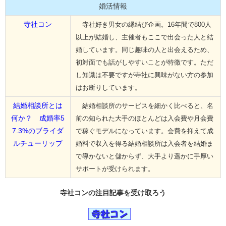
婚活情報
寺社コン
寺社好き男女の縁結び企画。16年間で800人
以上が結婚し、主催者もここで出会った人と結
婚しています。同じ趣味の人と出会えるため、
初対面でも話がしやすいことが特徴です。ただ
し知識は不要ですが寺社に興味がない方の参加
はお断りしています。
結婚相談所とは
結婚相談所のサービスを細かく比べると、名
何か？ 成婚率5
前の知られた大手のほとんどは入会費や月会費
7.3%のブライダ
で稼ぐモデルになっています。会費を抑えて成
ルチューリップ
婚料で収入を得る結婚相談所は入会者を結婚ま
で導かないと儲からず、大手より遥かに手厚い
サポートが受けられます。
寺社コンの
注目記事
を受け取ろう