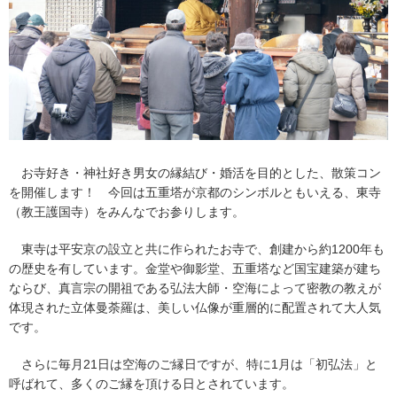
お寺好き・神社好き男女の縁結び・婚活を目的とした、散策コン
を開催します！ 今回は五重塔が京都のシンボルともいえる、東寺
（教王護国寺）をみんなでお参りします。
東寺は平安京の設立と共に作られたお寺で、創建から約1200年も
の歴史を有しています。金堂や御影堂、五重塔など国宝建築が建ち
ならび、真言宗の開祖である弘法大師・空海によって密教の教えが
体現された立体曼荼羅は、美しい仏像が重層的に配置されて大人気
です。
さらに毎月21日は空海のご縁日ですが、特に1月は「初弘法」と
呼ばれて、多くのご縁を頂ける日とされています。