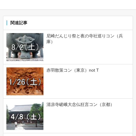
関連記事
尼崎だんじり祭と夜の寺社巡りコン（兵
庫）
赤羽散策コン（東京）not T
清凉寺嵯峨大念仏狂言コン（京都）