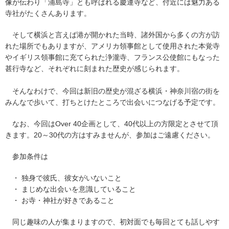
像が伝わり「浦島寺」とも呼ばれる慶運寺など、付近には魅力ある
寺社がたくさんあります。
そして横浜と言えば港が開かれた当時、諸外国から多くの方が訪
れた場所でもありますが、アメリカ領事館として使用された本覚寺
やイギリス領事館に充てられた浄瀧寺、フランス公使館にもなった
甚行寺など、それぞれに刻まれた歴史が感じられます。
そんなわけで、今回は新旧の歴史が混ざる横浜・神奈川宿の街を
みんなで歩いて、打ちとけたところで出会いにつなげる予定です。
なお、今回はOver 40企画として、40代以上の方限定とさせて頂
きます。20～30代の方はすみませんが、参加はご遠慮ください。
参加条件は
・ 独身で彼氏、彼女がいないこと
・ まじめな出会いを意識していること
・ お寺・神社が好きであること
同じ趣味の人が集まりますので、初対面でも毎回とても話しやす