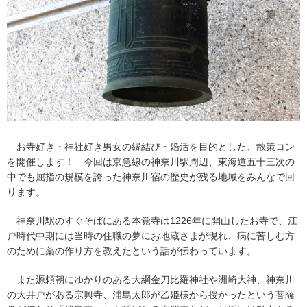
お寺好き・神社好き男女の縁結び・婚活を目的とした、散策コン
を開催します！ 今回は京急線の神奈川駅周辺、東海道五十三次の
中でも屈指の規模を誇った神奈川宿の歴史が残る地域をみんなで回
ります。
神奈川駅のすぐそばにある本覚寺は1226年に開山したお寺で、江
戸時代中期には当時の住職の夢にお地蔵さまが現れ、病に苦しむ方
のために薬の作り方を教えたという話が伝わっています。
また源頼朝にゆかりのある大綱金刀比羅神社や洲崎大神、神奈川
の大井戸がある宗興寺、浦島太郎が乙姫様から授かったという菩薩