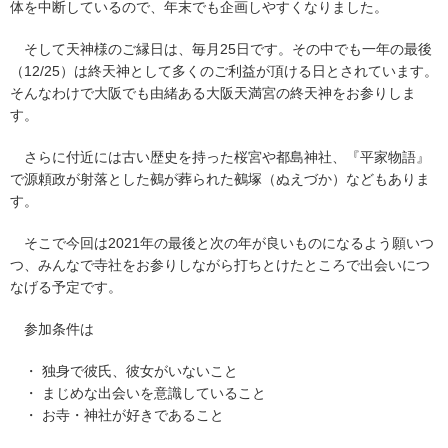
体を中断しているので、年末でも企画しやすくなりました。
そして天神様のご縁日は、毎月25日です。その中でも一年の最後
（12/25）は終天神として多くのご利益が頂ける日とされています。
そんなわけで大阪でも由緒ある大阪天満宮の終天神をお参りしま
す。
さらに付近には古い歴史を持った桜宮や都島神社、『平家物語』
で源頼政が射落とした鵺が葬られた鵺塚（ぬえづか）などもありま
す。
そこで今回は2021年の最後と次の年が良いものになるよう願いつ
つ、みんなで寺社をお参りしながら打ちとけたところで出会いにつ
なげる予定です。
参加条件は
・ 独身で彼氏、彼女がいないこと
・ まじめな出会いを意識していること
・ お寺・神社が好きであること