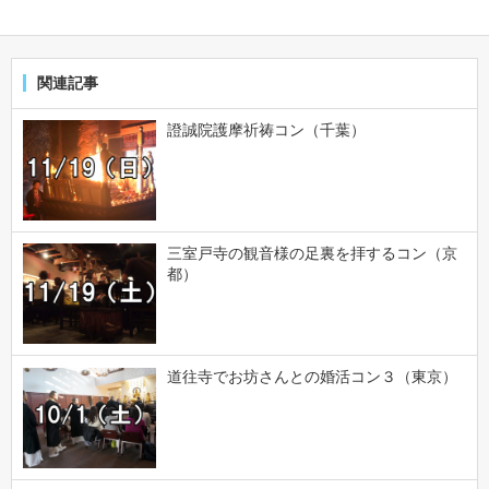
関連記事
證誠院護摩祈祷コン（千葉）
三室戸寺の観音様の足裏を拝するコン（京
都）
道往寺でお坊さんとの婚活コン３（東京）