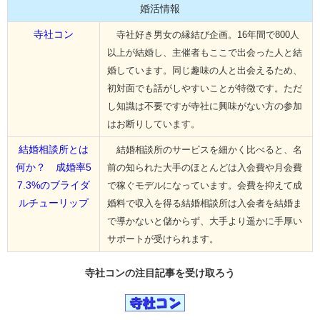
婚活情報
寺社コン
寺社好き男女の縁結び企画。16年間で800人
以上が結婚し、主催者もここで出会った人と結
婚しています。同じ趣味の人と出会えるため、
初対面でも話がしやすいことが特徴です。ただ
し知識は不要ですが寺社に興味がない方の参加
はお断りしています。
結婚相談所とは
結婚相談所のサービスを細かく比べると、名
何か？ 成婚率5
前の知られた大手のほとんどは入会費や月会費
7.3%のブライダ
で稼ぐモデルになっています。会費を抑えて成
ルチューリップ
婚料で収入を得る結婚相談所は入会者を結婚ま
で導かないと儲からず、大手より遥かに手厚い
サポートが受けられます。
寺社コンの
注目記事
を受け取ろう