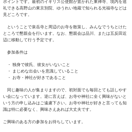
ポイントです。最初のイギリス公使館が置かれた東禅寺、境内を巡
礼できる高野山の東京別院、ゆうれい地蔵で知られる光福寺などは
見どころです。
ということで泉岳寺と周辺のお寺を散策し、みんなでうちとけた
ところで懇親会を行います。なお、懇親会は品川、または五反田近
辺に移動して行う予定です。
参加条件は
・ 独身で彼氏、彼女がいないこと
・ まじめな出会いを意識していること
・ お寺・神社が好きであること
同じ趣味の人が集まりますので、初対面でも毎回とても話しやす
い会になっています。逆に言えば、お寺や神社に全く興味がないと
いう方の申し込みはご遠慮下さい。お寺や神社が好きと言っても知
識は特に必要なく、興味さえあれば大丈夫です。
ご興味のある方の参加をお待ちしています。