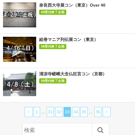
奈良西大寺展コン（東京）Over 40
08受付終了企画
絵巻マニア列伝展コン（東京）
08受付終了企画
清凉寺嵯峨大念仏狂言コン（京都）
08受付終了企画
1
…
31
32
33
34
35
…
36